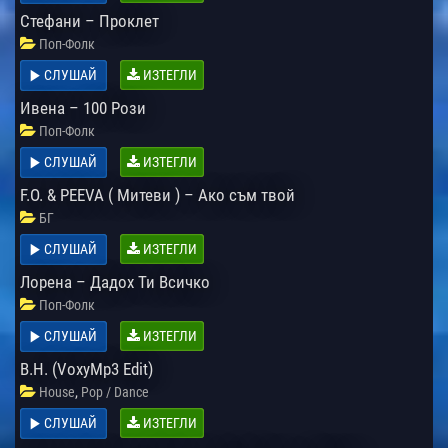
Стефани – Проклет
Поп-Фолк
СЛУШАЙ
ИЗТЕГЛИ
Ивена – 100 Рози
Поп-Фолк
СЛУШАЙ
ИЗТЕГЛИ
F.O. & PEEVA ( Митеви ) – Ако съм твой
БГ
СЛУШАЙ
ИЗТЕГЛИ
Лорена – Дадох Ти Всичко
Поп-Фолк
СЛУШАЙ
ИЗТЕГЛИ
B.H. (VoxyMp3 Edit)
,
House
Pop / Dance
СЛУШАЙ
ИЗТЕГЛИ