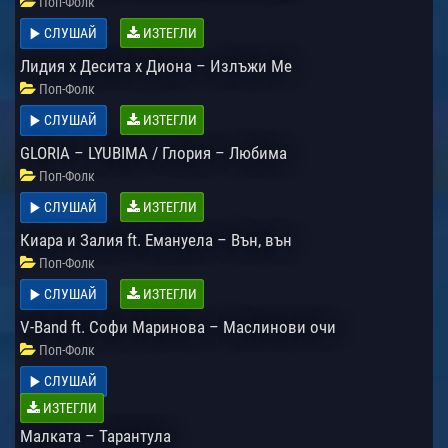
Поп-Фолк
СЛУШАЙ
ИЗТЕГЛИ
Лидия х Десита х Диона – Излъжи Ме
Поп-Фолк
СЛУШАЙ
ИЗТЕГЛИ
GLORIA – LYUBIMA / Глория – Любима
Поп-Фолк
СЛУШАЙ
ИЗТЕГЛИ
Киара и Залия ft. Емануела – Вън, вън
Поп-Фолк
СЛУШАЙ
ИЗТЕГЛИ
V-Band ft. Софи Маринова – Маслинови очи
Поп-Фолк
СЛУШАЙ
ИЗТЕГЛИ
Малката – Тарантула