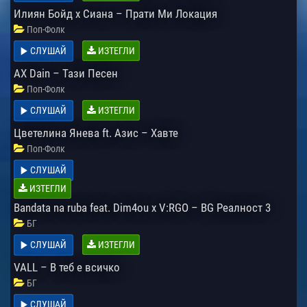
Илиян Бойд х Сиана – Прати Ми Локация
Поп-Фолк
СЛУШАЙ
ИЗТЕГЛИ
AX Dain – Тази Песен
Поп-Фолк
СЛУШАЙ
ИЗТЕГЛИ
Цветелина Янева ft. Азис – Хавте
Поп-Фолк
СЛУШАЙ
ИЗТЕГЛИ
Bandata na ruba feat. Dim4ou x V:RGO – BG Реалност 3
БГ
СЛУШАЙ
ИЗТЕГЛИ
VALL – В теб е всичко
БГ
СЛУШАЙ