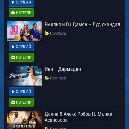
СЛУШАЙ
ИЗТЕГЛИ
Емилия и DJ Дамян – Луд скандал
Поп-Фолк
СЛУШАЙ
ИЗТЕГЛИ
Иви – Дармадан
Поп-Фолк
СЛУШАЙ
ИЗТЕГЛИ
Данна & Алекс Робов ft. Мънки –
Асансьора
Поп-Фолк