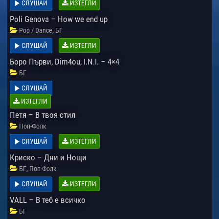
СЛУШАЙ
ИЗТЕГЛИ
Poli Genova – How we end up
,
Pop / Dance
БГ
СЛУШАЙ
ИЗТЕГЛИ
Боро Първи, Dim4ou, I.N.I. – 4×4
БГ
СЛУШАЙ
ИЗТЕГЛИ
Петя – В твоя стил
Поп-Фолк
СЛУШАЙ
ИЗТЕГЛИ
Криско – Дни и Нощи
,
БГ
Поп-Фолк
СЛУШАЙ
ИЗТЕГЛИ
VALL – В теб е всичко
БГ