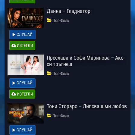
Данна – Гладиатор
Поп-Фолк
СЛУШАЙ
ИЗТЕГЛИ
Преслава и Софи Маринова – Ако
си тръгнеш
Поп-Фолк
СЛУШАЙ
ИЗТЕГЛИ
Тони Стораро – Липсваш ми любов
Поп-Фолк
СЛУШАЙ