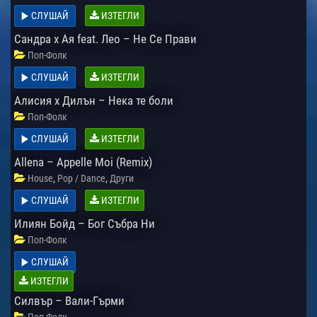
СЛУШАЙ
ИЗТЕГЛИ
Сандра x Ая feat. Лео – Не Се Прави
Поп-Фолк
СЛУШАЙ
ИЗТЕГЛИ
Алисия х Дилън – Нека те боли
Поп-Фолк
СЛУШАЙ
ИЗТЕГЛИ
Allena – Appelle Moi (Remix)
,
,
House
Pop / Dance
Други
СЛУШАЙ
ИЗТЕГЛИ
Илиян Бойд – Бог Събра Ни
Поп-Фолк
СЛУШАЙ
ИЗТЕГЛИ
Силвър – Вали-Гърми
Поп-Фолк