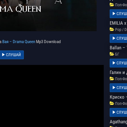
Поп-Фо
СЛУШ
EMILIA x
Pop / 
СЛУШ
на
Вая – Drama Queen
Mp3 Download
Ballan –
БГ
СЛУШАЙ
СЛУШ
Галин и 
Поп-Фо
СЛУШ
Криско –
Поп-Фо
СЛУШ
Agathange