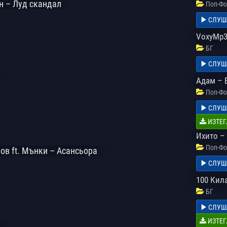
н – Луд скандал
Поп-Фо
СЛУШ
VoxyMp3
БГ
СЛУШ
Адам – 
Поп-Фо
СЛУШ
ИЗТЕГ
Ихито –
Поп-Фо
ов ft. Мънки – Асансьора
СЛУШ
100 Кил
БГ
СЛУШ
ИЗТЕГ