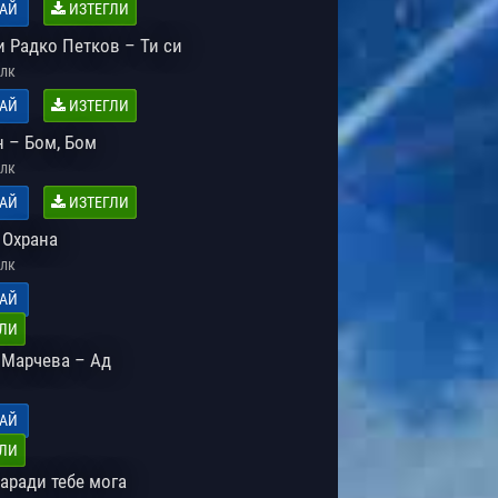
АЙ
ИЗТЕГЛИ
и Радко Петков – Ти си
лк
АЙ
ИЗТЕГЛИ
 – Бом, Бом
лк
АЙ
ИЗТЕГЛИ
 Охрана
лк
АЙ
ЛИ
 Марчева – Ад
АЙ
ЛИ
аради тебе мога