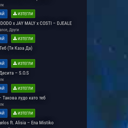
лк
АЙ
ИЗТЕГЛИ
 DODO x JAY MALY x COSTI – DJEALE
,
Dance
Други
АЙ
ИЗТЕГЛИ
 Теб (Тя Каза Да)
АЙ
ИЗТЕГЛИ
Десита – S.O.S
лк
АЙ
ИЗТЕГЛИ
 Такова лудо като теб
лк
АЙ
ИЗТЕГЛИ
los ft. Alisia – Ena Mistiko