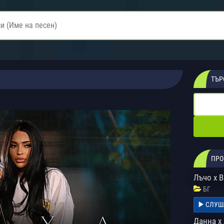
ТЪР
ПРО
Лъчо x B
БГ
СЛУШ
Данна х