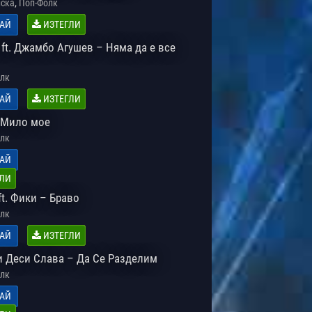
,
ска
Поп-Фолк
АЙ
ИЗТЕГЛИ
ft. Джамбо Агушев – Няма да е все
лк
АЙ
ИЗТЕГЛИ
 Мило мое
лк
АЙ
ЛИ
t. Фики – Браво
лк
АЙ
ИЗТЕГЛИ
и Деси Слава – Да Се Разделим
лк
АЙ