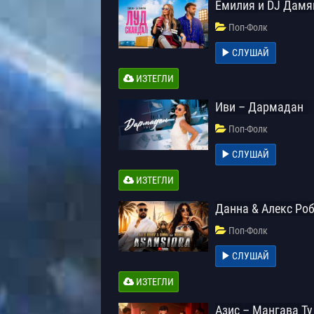
Емилия и DJ Дамя
Поп-Фолк
СЛУШАЙ
ИЗТЕГЛИ
Иви – Дармадан
Поп-Фолк
СЛУШАЙ
ИЗТЕГЛИ
Данна & Алекс Роб
Поп-Фолк
СЛУШАЙ
ИЗТЕГЛИ
Азис – Мангава Ту