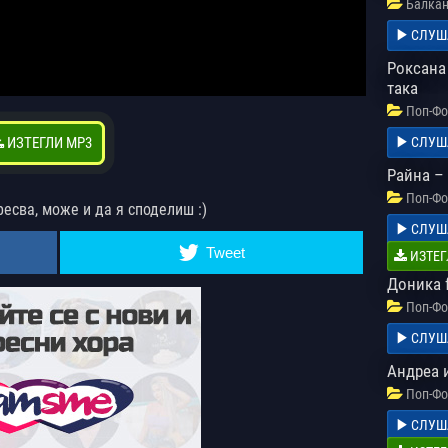
Балкан
СЛУШ
Роксана 
така
Поп-Фо
ИЗТЕГЛИ MP3
СЛУШ
Райна –
Поп-Фо
ресва, може и да я споделиш :)
СЛУШ
Tweet
ИЗТЕГ
Доника f
Поп-Фо
СЛУШ
Андреа 
Поп-Фо
СЛУШ