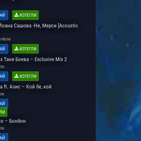
АЙ
ИЗТЕГЛИ
Йоана Сашова -Не, Мерси [Acoustic
-Фолк
АЙ
ИЗТЕГЛИ
x Таня Боева – Exclusive Mix 2
лк
АЙ
ИЗТЕГЛИ
 ft. Азис – Кой бе, кой
лк
АЙ
ЛИ
о – Бонбон
лк
АЙ