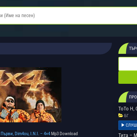
ТЪР
ПРО
ТоТо Н,
БГ
СЛУШ
Първи, Dim4ou, I.N.I. – 4×4
Mp3 Download
Тита – 