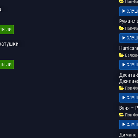
Поп-Фо
д
СЛУШ
Румина 
Поп-Фо
ТЕГЛИ
СЛУШ
Братушки
Hurrican
Балкан
ТЕГЛИ
СЛУШ
Десита &
Джипие
Поп-Фо
СЛУШ
Ваня – 
Поп-Фо
СЛУШ
Димана 