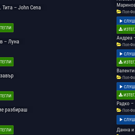
Маринов
. Тита – John Cena
Поп-Фо
СЛУШ
ТЕГЛИ
ИЗТЕГ
Андреа 
в – Луна
Поп-Фо
СЛУШ
ТЕГЛИ
ИЗТЕГ
Валенти
озавър
Поп-Фо
СЛУШ
ИЗТЕГ
ТЕГЛИ
Радко – 
 ме разбираш
Поп-Фо
СЛУШ
Данна и
ТЕГЛИ