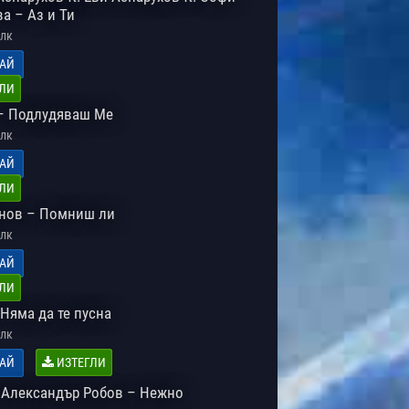
а – Аз и Ти
лк
АЙ
ЛИ
– Подлудяваш Ме
лк
АЙ
ЛИ
нов – Помниш ли
лк
АЙ
ЛИ
Няма да те пусна
лк
АЙ
ИЗТЕГЛИ
 Александър Робов – Нежно