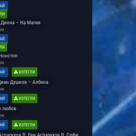
АЙ
ЛИ
. Диона – На Магия
лк
АЙ
ЛИ
Нонстоп
лк
АЙ
ИЗТЕГЛИ
Диан Душков – Албена
лк
АЙ
ИЗТЕГЛИ
 е любов
лк
АЙ
ИЗТЕГЛИ
спарухов ft. Еви Аспарухов ft. Софи