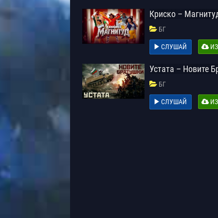
Криско – Магниту
БГ
СЛУШАЙ
ИЗ
Устата – Новите 
БГ
СЛУШАЙ
ИЗ