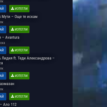
лк
АЙ
ИЗТЕГЛИ
х Мути – Още те искам
лк
АЙ
ИЗТЕГЛИ
e – Avantura
ска
АЙ
ИЗТЕГЛИ
 Лидия ft. Теди Александрова –
са
лк
АЙ
ИЗТЕГЛИ
Размазан
лк
АЙ
ИЗТЕГЛИ
– Ало 112