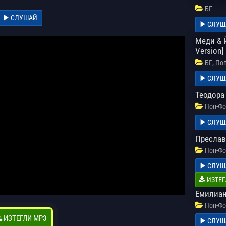
БГ
СЛУШАЙ
СЛУШ
Меди & 
Version]
,
БГ
Поп
СЛУШ
Теодора 
Поп-Фо
СЛУШ
Преслава
Поп-Фо
СЛУШ
ИЗТЕГ
Емилиан
Поп-Фо
ИЗТЕГЛИ MP3
СЛУШ