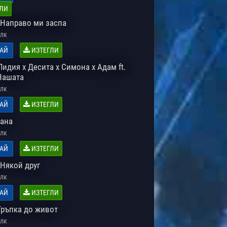
ЛИ
 Направо ми заспа
лк
АЙ
ИЗТЕГЛИ
Лидия x Десита x Симона x Адам ft.
 Нашата
лк
АЙ
ИЗТЕГЛИ
Рана
лк
АЙ
ИЗТЕГЛИ
 Някой друг
лк
АЙ
ИЗТЕГЛИ
Тръпка до живот
лк