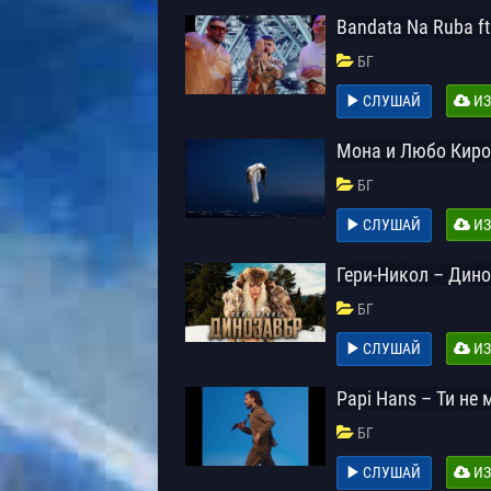
Bandata Na Ruba ft
БГ
СЛУШАЙ
ИЗ
Мона и Любо Киро
БГ
СЛУШАЙ
ИЗ
Гери-Никол – Дин
БГ
СЛУШАЙ
ИЗ
Papi Hans – Ти не
БГ
СЛУШАЙ
ИЗ