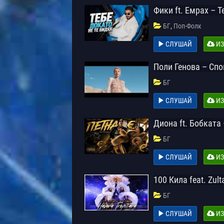
Фики ft. Емрах – Т
,
БГ
Поп-Фолк
СЛУШАЙ
ИЗ
Поли Генова – Сп
БГ
СЛУШАЙ
ИЗ
Диона ft. Бобката
БГ
СЛУШАЙ
ИЗ
100 Кила feat. Zul
БГ
СЛУШАЙ
ИЗ