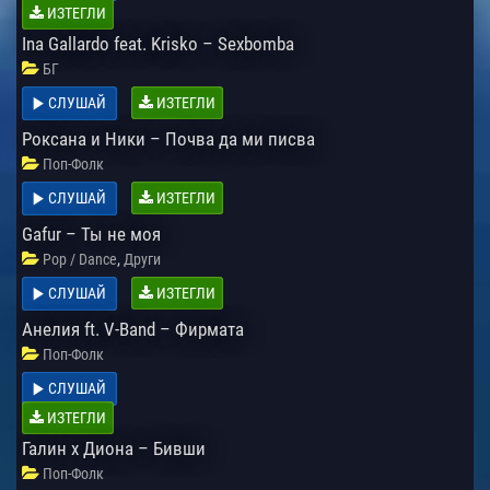
ИЗТЕГЛИ
Ina Gallardo feat. Krisko – Sexbomba
БГ
СЛУШАЙ
ИЗТЕГЛИ
Роксана и Ники – Почва да ми писва
Поп-Фолк
СЛУШАЙ
ИЗТЕГЛИ
Gafur – Ты не моя
,
Pop / Dance
Други
СЛУШАЙ
ИЗТЕГЛИ
Анелия ft. V-Band – Фирмата
Поп-Фолк
СЛУШАЙ
ИЗТЕГЛИ
Галин х Диона – Бивши
Поп-Фолк