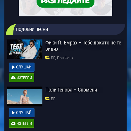
ПОДОБНИ ПЕСНИ
Фики ft. Емрах – Тебе докато не те
видях
,
БГ
Поп-Фолк
СЛУШАЙ
ИЗТЕГЛИ
Поли Генова – Спомени
БГ
СЛУШАЙ
ИЗТЕГЛИ