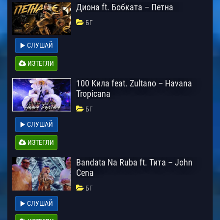
Диона ft. Бобката – Петна
БГ
СЛУШАЙ
ИЗТЕГЛИ
100 Кила feat. Zultano – Havana
Tropicana
БГ
СЛУШАЙ
ИЗТЕГЛИ
Bandata Na Ruba ft. Тита – John
Cena
БГ
СЛУШАЙ