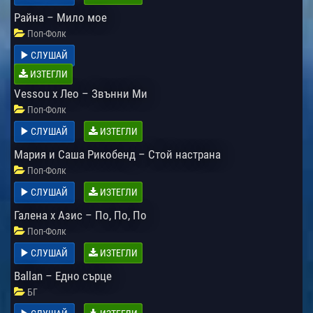
Райна – Мило мое
Поп-Фолк
СЛУШАЙ
ИЗТЕГЛИ
Vessou x Лео – Звънни Ми
Поп-Фолк
СЛУШАЙ
ИЗТЕГЛИ
Мария и Саша Рикобенд – Стой настрана
Поп-Фолк
СЛУШАЙ
ИЗТЕГЛИ
Галена х Азис – По, По, По
Поп-Фолк
СЛУШАЙ
ИЗТЕГЛИ
Ballan – Едно сърце
БГ