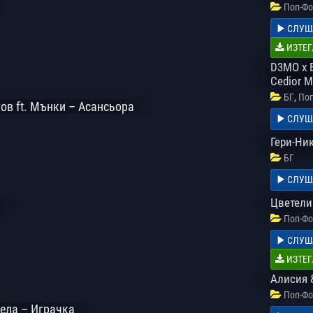
Поп-Фо
СЛУШ
ИЗТЕГ
D3MO x B
Cedior M
,
БГ
Поп
ов ft. Мънки – Асансьора
СЛУШ
Гери-Ни
БГ
СЛУШ
Цветелин
Поп-Фо
СЛУШ
ИЗТЕГ
Алисия 
Поп-Фо
ела – Играчка