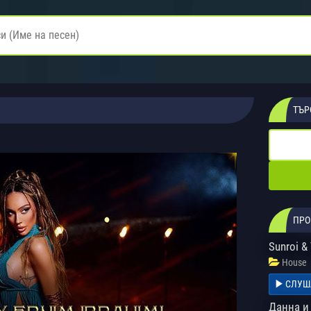
ТЪР
ПРО
Sunroi & 
House
СЛУШ
Данна и