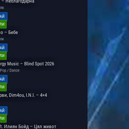
 – Неблагодарна
лк
АЙ
ЛИ
о – Бебе
лк
АЙ
ЛИ
rgy Music – Blind Spot 2026
Pop / Dance
АЙ
ЛИ
ви, Dim4ou, I.N.I. – 4×4
АЙ
ЛИ
ft. Илиян Бойд – Цял живот