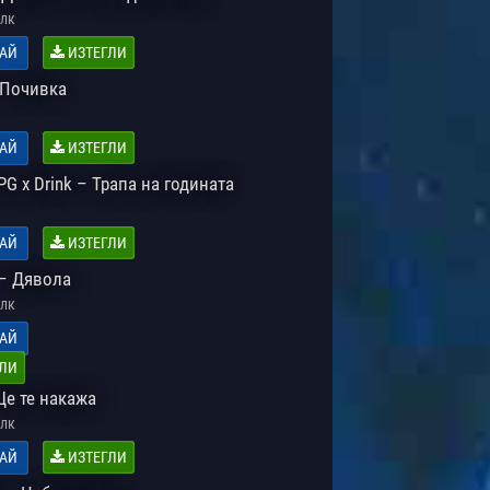
лк
АЙ
ИЗТЕГЛИ
Почивка
АЙ
ИЗТЕГЛИ
PG x Drink – Трапа на годината
АЙ
ИЗТЕГЛИ
– Дявола
лк
АЙ
ЛИ
Ще те накажа
лк
АЙ
ИЗТЕГЛИ