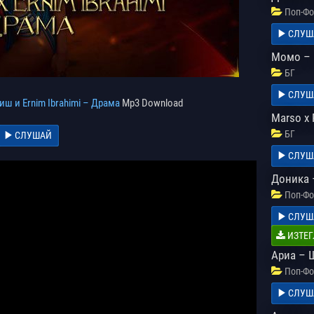
Поп-Фо
СЛУШ
Момо – 
БГ
СЛУШ
ш и Ernim Ibrahimi – Драма
Mp3 Download
Marso x 
БГ
СЛУШАЙ
СЛУШ
Доника 
Поп-Фо
СЛУШ
ИЗТЕГ
Ариа – 
Поп-Фо
СЛУШ