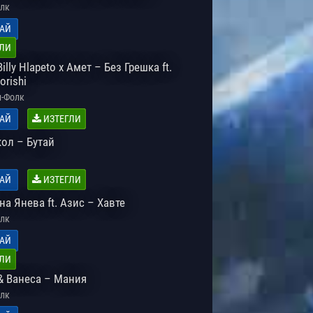
лк
АЙ
ЛИ
illy Hlapeto x Амет – Без Грешка ft.
orishi
-Фолк
АЙ
ИЗТЕГЛИ
кол – Бутай
АЙ
ИЗТЕГЛИ
а Янева ft. Азис – Хавте
лк
АЙ
ЛИ
& Ванеса – Мания
лк