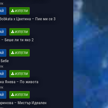
лк
АЙ
ИЗТЕГЛИ
Bobkata x Цветина – Пие ми се 3
АЙ
ИЗТЕГЛИ
 – Беше ли ти яко 2
АЙ
ИЗТЕГЛИ
 Бебе
лк
АЙ
ИЗТЕГЛИ
на Янева – По живота
лк
АЙ
ИЗТЕГЛИ
ринова – Мистър Идеален