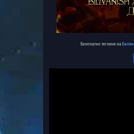
Безплатно теглене на
Биляни