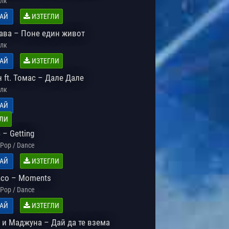
лк
АЙ
ИЗТЕГЛИ
ава – Поне един живот
лк
АЙ
ИЗТЕГЛИ
 ft. Томас – Дале Дале
лк
АЙ
ЛИ
– Getting
Pop / Dance
АЙ
ИЗТЕГЛИ
nco – Moments
Pop / Dance
АЙ
ИЗТЕГЛИ
 и Маджуна – Дай да те взема