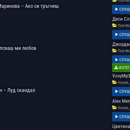
Поп-Фо
Маринова – Ако си тръгнеш
СЛУШ
Деси Сл
Поп-Фо
СЛУШ
Джордан
ипсваш ми любов
Поп-Фо
СЛУШ
ИЗТЕГ
VoxyMp3 
,
House
н – Луд скандал
СЛУШ
Alex Me
,
House
СЛУШ
Цветина