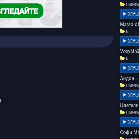
Поп-Фо
СЛУШ
Marso x 
БГ
СЛУШ
VoxyMp3
БГ
СЛУШ
Андон –
Поп-Фо
СЛУШ
р
Цветели
Поп-Фо
СЛУШ
Софи Ма