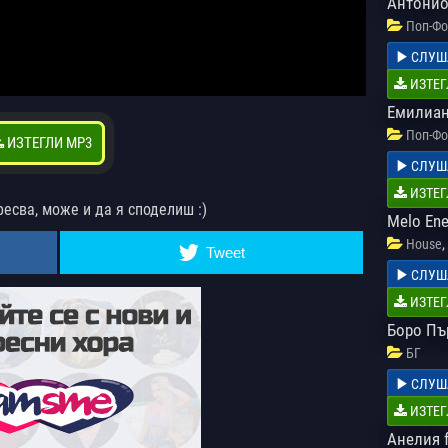
Антонио
Поп-Фо
СЛУШ
ИЗТЕГ
Емилиан
Поп-Фо
ИЗТЕГЛИ MP3
СЛУШ
ИЗТЕГ
ресва, може и да я споделиш :)
Melo Ene
,
House
Tweet
СЛУШ
ИЗТЕГ
Боро Пър
БГ
СЛУШ
ИЗТЕГ
Анелия 