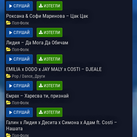
СЛУШАЙ
ИЗТЕГЛИ
Роксана & Софи Маринова – Цак Цак
Поп-Фолк
СЛУШАЙ
ИЗТЕГЛИ
Лидия – Да Мога Да Обичам
Поп-Фолк
СЛУШАЙ
ИЗТЕГЛИ
EMILIA x DODO x JAY MALY x COSTI – DJEALE
,
Pop / Dance
Други
СЛУШАЙ
ИЗТЕГЛИ
Емрах – Харесва ти, признай
Поп-Фолк
СЛУШАЙ
ИЗТЕГЛИ
Галин x Лидия x Десита x Симона x Адам ft. Costi –
Нашата
Поп-Фолк