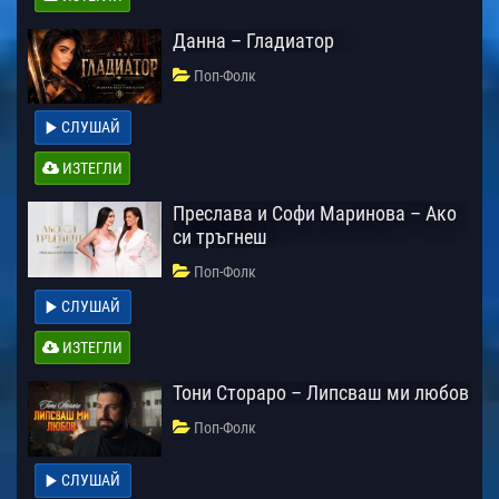
Данна – Гладиатор
Поп-Фолк
СЛУШАЙ
ИЗТЕГЛИ
Преслава и Софи Маринова – Ако
си тръгнеш
Поп-Фолк
СЛУШАЙ
ИЗТЕГЛИ
Тони Стораро – Липсваш ми любов
Поп-Фолк
СЛУШАЙ