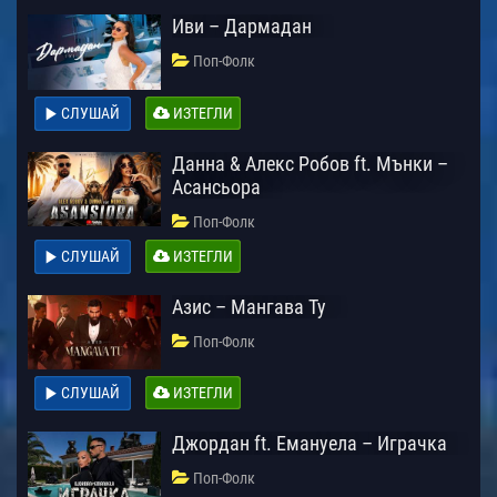
Иви – Дармадан
Поп-Фолк
СЛУШАЙ
ИЗТЕГЛИ
Данна & Алекс Робов ft. Мънки –
Асансьора
Поп-Фолк
СЛУШАЙ
ИЗТЕГЛИ
Азис – Мангава Ту
Поп-Фолк
СЛУШАЙ
ИЗТЕГЛИ
Джордан ft. Емануела – Играчка
Поп-Фолк