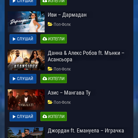
СЛУШАЙ
ИЗТЕГЛИ
Иви – Дармадан
Поп-Фолк
СЛУШАЙ
ИЗТЕГЛИ
Данна & Алекс Робов ft. Мънки –
Асансьора
Поп-Фолк
СЛУШАЙ
ИЗТЕГЛИ
Азис – Мангава Ту
Поп-Фолк
СЛУШАЙ
ИЗТЕГЛИ
Джордан ft. Емануела – Играчка