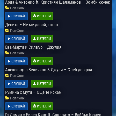
Ариа & Антонио ft. Кристиян Шаламанов – Зомби кючек
Поп-Фолк
СЛУШАЙ
ИЗТЕГЛИ
Десита – Не ме давай, татко
Поп-Фолк
СЛУШАЙ
ИЗТЕГЛИ
Ева-Марти и Силвър – Джулия
Поп-Фолк
СЛУШАЙ
ИЗТЕГЛИ
Александър Величков & Джули – С теб до края
Поп-Фолк
СЛУШАЙ
ИЗТЕГЛИ
Румина х Мути – Още те искам
Поп-Фолк
СЛУШАЙ
ИЗТЕГЛИ
Dj Дамян x Бисер Кинг ft. Сандрито – Вайбър Кючек