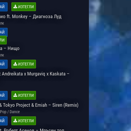
АЙ
ИЗТЕГЛИ
ио ft. Monkey – Диагноза Луд
лк
АЙ
ЛИ
а – Нищо
лк
АЙ
ИЗТЕГЛИ
 Andreikata x Murgaviq x Kaskata –
АЙ
ИЗТЕГЛИ
 Tokyo Project & Emiah – Siren (Remix)
Pop / Dance
АЙ
ИЗТЕГЛИ
t. Роберт Асенов – Мръсен топ