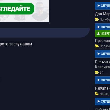
СЛУШ
Дон Мар
Поп-Фо
СЛУШ
ИЗТЕГ
Преслав
брото заслужавам
Поп-Фо
СЛУШ
Dim4ou x
Класика
БГ
СЛУШ
Panuma &
,
House
СЛУШ
Дебора f