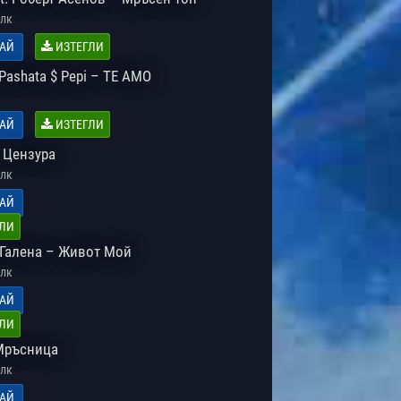
лк
АЙ
ИЗТЕГЛИ
 Pashata $ Pepi – TE AMO
АЙ
ИЗТЕГЛИ
 Цензура
лк
АЙ
ЛИ
. Галена – Живот Мой
лк
АЙ
ЛИ
Мръсница
лк
АЙ