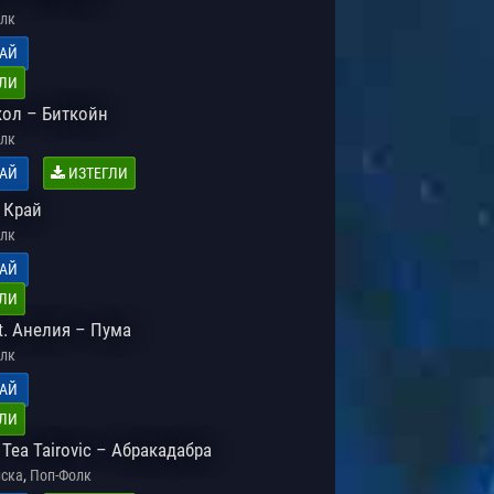
лк
АЙ
ЛИ
кол – Биткойн
лк
АЙ
ИЗТЕГЛИ
 Край
лк
АЙ
ЛИ
t. Анелия – Пума
лк
АЙ
ЛИ
 Tea Tairovic – Абракадабра
,
ска
Поп-Фолк