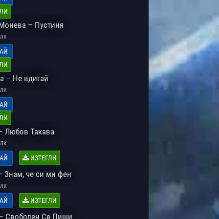
ЛИ
Монева – Пустиня
лк
АЙ
ЛИ
а – Не вдигай
лк
АЙ
ЛИ
 – Любов Такава
лк
АЙ
ИЗТЕГЛИ
 Знам, че си ми фен
лк
АЙ
ИЗТЕГЛИ
– Свободен Се Пиши