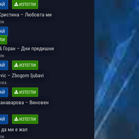
АЙ
ИЗТЕГЛИ
Кристина – Любовта ми
лк
АЙ
ЛИ
& Горан – Дни предишни
лк
АЙ
ИЗТЕГЛИ
ovic – Zbogom ljubavi
ска
АЙ
ИЗТЕГЛИ
анаварова – Виновен
АЙ
ИЗТЕГЛИ
 да ми е жал
лк