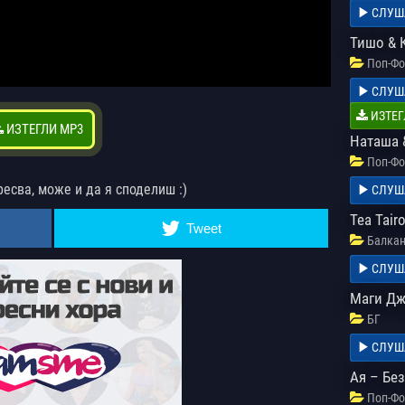
СЛУШ
Тишо & 
Поп-Фо
СЛУШ
ИЗТЕГ
ИЗТЕГЛИ MP3
Наташа 
Поп-Фо
ресва, може и да я споделиш :)
СЛУШ
Tea Tair
Tweet
Балкан
СЛУШ
Маги Дж
БГ
СЛУШ
Ая – Без
Поп-Фо