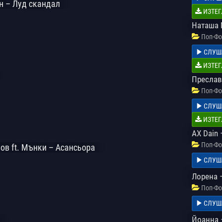
н – Луд скандал
ИЗТЕГ
Наташа 
Поп-Фо
СЛУШ
ИЗТЕГ
Преслав
Поп-Фо
СЛУШ
ИЗТЕГ
AX Dain
Поп-Фо
ов ft. Мънки – Асансьора
СЛУШ
Лорена –
Поп-Фо
СЛУШ
Йоанна 