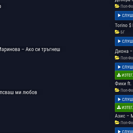
р
Поп-Фо
СЛУШ
Torino $
БГ
СЛУШ
Маринова – Ако си тръгнеш
Диона –
Поп-Фо
СЛУШ
ИЗТЕГ
Фики ft
Поп-Фо
ипсваш ми любов
СЛУШ
ИЗТЕГ
Азис – 
Поп-Фо
СЛУШ