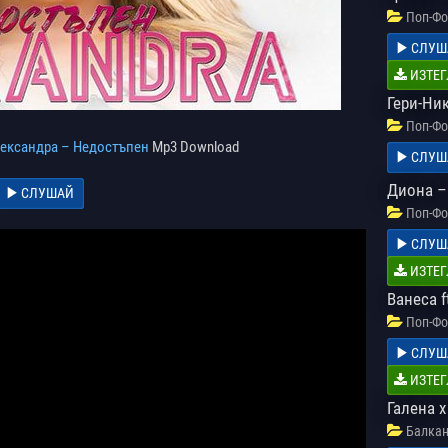
Поп-Фо
СЛУШ
ИЗТЕГ
Гери-Ни
Поп-Фо
ександра – Недостъпен
Mp3 Download
СЛУШ
Диона –
СЛУШАЙ
Поп-Фо
СЛУШ
ИЗТЕГ
Ванеса f
Поп-Фо
СЛУШ
ИЗТЕГ
Галена x
Балкан