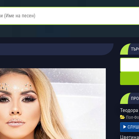
ТЪР
ПРО
Теодора
Поп-Фо
СЛУШ
Цветина