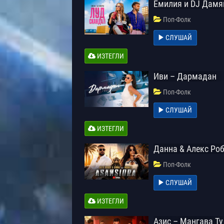
Емилия и DJ Дамя
Поп-Фолк
СЛУШАЙ
ИЗТЕГЛИ
Иви – Дармадан
Поп-Фолк
СЛУШАЙ
ИЗТЕГЛИ
Данна & Алекс Роб
Поп-Фолк
СЛУШАЙ
ИЗТЕГЛИ
Азис – Мангава Ту